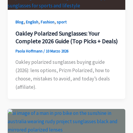
,
,
,
Blog
English
Fashion
sport
Oakley Polarized Sunglasses: Your
Complete 2026 Guide (Top Picks + Deals)
Paola Hoffmann
/
10 Marzo 2026
Oakley polarized sunglasses buying guide
(2026): lens options, Prizm Polarized, how to
choose, mistakes to avoid, and today’s deals
(affiliate).