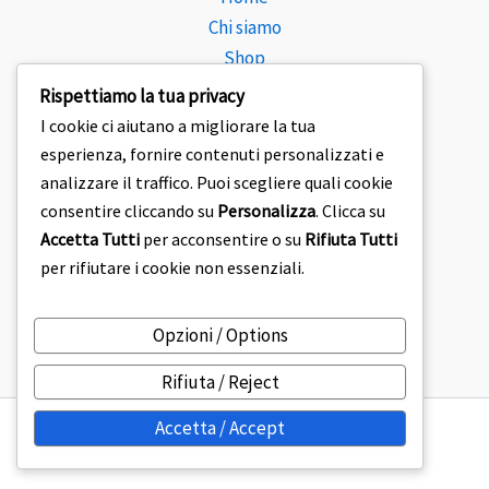
Chi siamo
Shop
Consulenza
Rispettiamo la tua privacy
Blog
I cookie ci aiutano a migliorare la tua
Vista
esperienza, fornire contenuti personalizzati e
Trova Oculista
analizzare il traffico. Puoi scegliere quali cookie
Lenti a Contatto
consentire cliccando su
Personalizza
. Clicca su
Accetta Tutti
per acconsentire o su
Rifiuta Tutti
F1 Sunglasses
per rifiutare i cookie non essenziali.
Copyright © 2026
Opzioni / Options
Rifiuta / Reject
Accetta / Accept
.