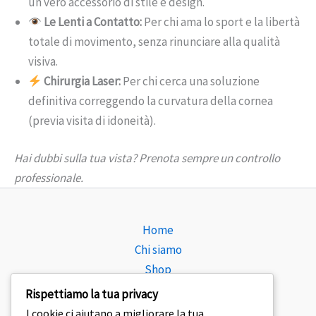
un vero accessorio di stile e design.
Le Lenti a Contatto:
Per chi ama lo sport e la libertà
totale di movimento, senza rinunciare alla qualità
visiva.
Chirurgia Laser:
Per chi cerca una soluzione
definitiva correggendo la curvatura della cornea
(previa visita di idoneità).
Hai dubbi sulla tua vista? Prenota sempre un controllo
professionale.
Home
Chi siamo
Shop
Consulenza
Rispettiamo la tua privacy
Blog
I cookie ci aiutano a migliorare la tua