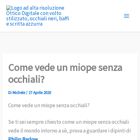
Vai
al
contenuto
Come vede un miope senza
occhiali?
Di
Michele
/
27 Aprile 2020
Come vede un miope senza occhiali?
Se ti sei sempre chiesto come un miope senza occhiali
vede il mondo intorno a sè, prova a guardare i dipinti di
Philip Barlow
.