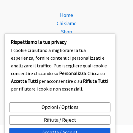
Home
Chi siamo
Shop
Consulenza
Rispettiamo la tua privacy
Blog
I cookie ci aiutano a migliorare la tua
Vista
esperienza, fornire contenuti personalizzati e
Trova Oculista
analizzare il traffico. Puoi scegliere quali cookie
Lenti a Contatto
consentire cliccando su
Personalizza
. Clicca su
Accetta Tutti
per acconsentire o su
Rifiuta Tutti
F1 Sunglasses
per rifiutare i cookie non essenziali.
Copyright © 2026
Opzioni / Options
Rifiuta / Reject
Accetta / Accept